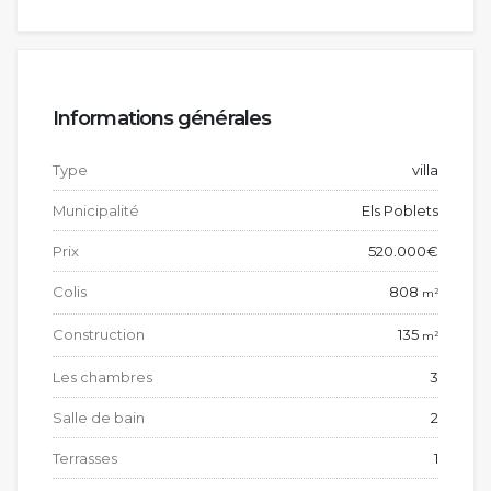
Informations générales
Type
villa
Municipalité
Els Poblets
Prix
520.000€
Colis
808
2
m
Construction
135
2
m
Les chambres
3
Salle de bain
2
Terrasses
1