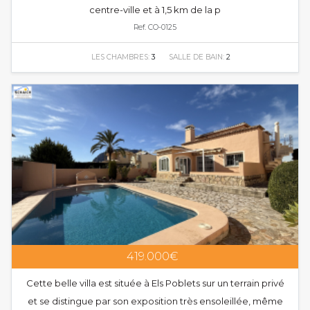
centre-ville et à 1,5 km de la p
Ref. CO-0125
LES CHAMBRES:
3
SALLE DE BAIN:
2
419.000€
Cette belle villa est située à Els Poblets sur un terrain privé
et se distingue par son exposition très ensoleillée, même