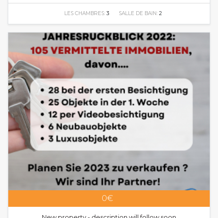
LES CHAMBRES:
3
SALLE DE BAIN:
2
0€
New property - description will follow soon