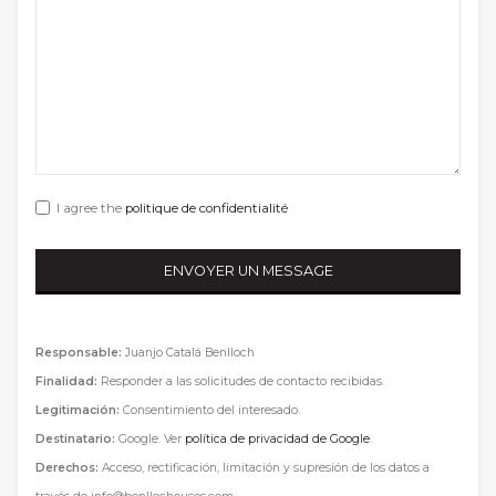
I agree the
politique de confidentialité
Responsable:
Juanjo Catalá Benlloch
Finalidad:
Responder a las solicitudes de contacto recibidas.
Legitimación:
Consentimiento del interesado.
Destinatario:
Google. Ver
política de privacidad de Google
.
Derechos:
Acceso, rectificación, limitación y supresión de los datos a