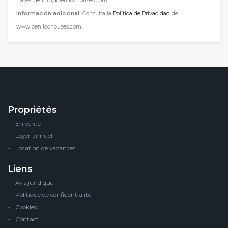
través de info@benllochouses.com.
Información adicional:
Consulta la
Política de Privacidad
de
www.benllochouses.com.
Propriétés
En vente
Loyer annuel
Location de vacances
Liens
Avis juridique
Politique de confidentialité
Cookies
Contact