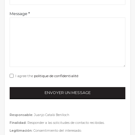
Message *
I agree the
politique de confidentialité
Responsable:
Juanjo Catalá Benlloch
Finalidad:
Responder a las solicitudes de contacto recibidas.
Legitimación:
Consentimiento del interesado.