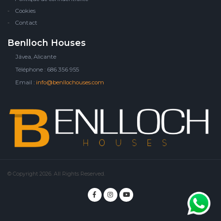
Cookies
Contact
Benlloch Houses
Jávea, Alicante
Téléphone : 686 356 955
Email :
info@benllochouses.com
© Copyright 2026. All Rights Reserved.