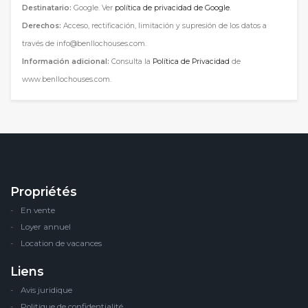
Destinatario:
Google. Ver
política de privacidad de Google
.
Derechos:
Acceso, rectificación, limitación y supresión de los datos a
través de info@benllochouses.com.
Información adicional:
Consulta la
Política de Privacidad
de
www.benllochouses.com.
Propriétés
En vente
Loyer annuel
Location de vacances
Liens
Avis juridique
Politique de confidentialité