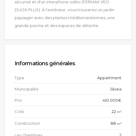
sécurisé et d'un interphone vidéo (FERMAX VEO
DUOX PLUS). À l'extérieur, vous trouverez un jardin
paysager avec des plantes méditerranéennes, une
grande piscine et des espaces de détente.
Informations générales
Type
Appartment
Municipalité
Jávea
Prix
410.000€
Colis
22
2
m
Construction
88
2
m
Les chambres
2