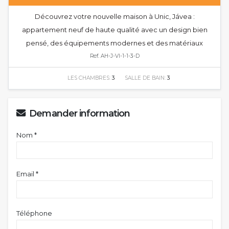
Découvrez votre nouvelle maison à Unic, Jávea :
appartement neuf de haute qualité avec un design bien
pensé, des équipements modernes et des matériaux
Ref. AH-J-VI-1-1-3-D
LES CHAMBRES:
3
SALLE DE BAIN:
3
Demander information
Nom *
Email *
Téléphone