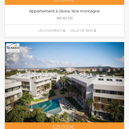
Appartement à Jávea, 1ère montagne
Ref. AV-210
LES CHAMBRES:
4
SALLE DE BAIN:
2
525.000€